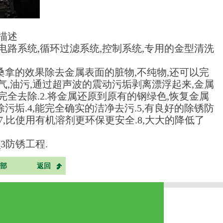
描述
电路系统
,
循环过滤系统
,
控制系统
,
专用的金型清洗
桑拿的效果除去金属表面的脏物
,
不纯物
,
还可以完
气
,
油污
,
通过超声波的震动污垢剥离漂浮起来
,
金属
完全去除
.2.
将金属还原到原有的钢绿色
,
恢复金属
除污垢
.4,
能完全确实的洁净去污
.5,
有良好的除锈防
7,
比使用有机溶剂更环保更安全
.8,
大大的降低了
_3
防锈工程
.
部
返回