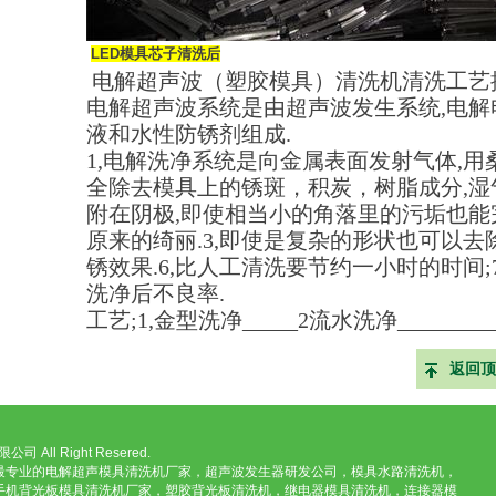
LED模具芯子清洗后
电解超声波（塑胶模具）清洗机清洗工艺
电解超声波系统是由超声波发生系统
,
电解
液和水性防锈剂组成
.
1,
电解洗净系统是向金属表面发射气体
,
用
全除去模具上的锈斑，积炭，树脂成分
,
湿
附在阴极
,
即使相当小的角落里的污垢也能
原来的绮丽
.3,
即使是复杂的形状也可以去
锈效果
.6,
比人工清洗要节约一小时的时间
;
洗净后不良率
.
工艺
;1,
金型洗净
_____2
流水洗净
________
返回顶
All Right Resered.
最专业的电解超声模具清洗机厂家，超声波发生器研发公司，模具水路清洗机，
，手机背光板模具清洗机厂家，塑胶背光板清洗机，继电器模具清洗机，连接器模