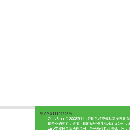
粤ICP备11107368号
CopyRight © 2008深圳市好时代精密模具清洗设备有限公司 
最专业的塑胶，硅胶，橡胶精密模具清洗设备公司，
LED支架模具清洗机公司，导光板模具清洗机厂家